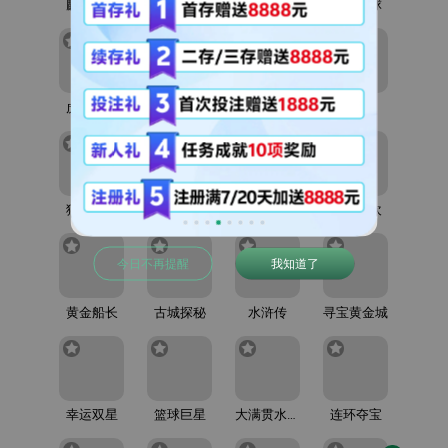
麒麟送宝
BBIN视讯
十倍金牛
少林足球
虎虎生财
金钱兔
寻龙探宝 2
水果机
狼人觉醒
糖果泡泡 2
发财喵喵
万圣狂欢
今日不再提醒
我知道了
黄金船长
古城探秘
水浒传
寻宝黄金城
幸运双星
篮球巨星
大满贯水果机
连环夺宝