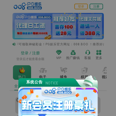
登录
注册
册账号推广即可领取神秘彩金！PG娱乐官方网址：008.BOO ！推荐好友成
登录
/
注册
VIP
推广赚钱
客服
更多
登录后才能查看余额
热门
电子
捕鱼
棋牌
视讯
系统公告
NOTICE
全部
收藏